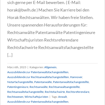
sich gerne per E-Mail bewerben. ( E-Mail:
horak@bwlh.de ) Machen Sie Karriere bei den
Horak Rechtsanwälten. Wir haben freie Stellen.
Unsere spannenden Herausforderungen für:
Rechtsanwälte Patentanwälte Patentingenieure
Wirtschaftsjuristen Rechtsreferendare
Rechtsfachwirte Rechtsanwaltsfachangestellte
[...]
März 6th, 2023
|
Kategorien:
Allgemein
,
Auszubildende zur Patentanwaltsfachangestellten
,
Auszubildende zur Rechtsanwaltsfachangestellten
,
Hannover
,
Notarfachangestellte
,
Patentanwälte
,
Patentanwaltsfachangestellte
,
Patentingenieure
,
Rechtsanwälte
,
Rechtsanwaltsangestellte
,
Rechtsanwaltsfachangestellte
,
Rechtsfachwirte
,
Rechtsreferendare
,
Rechtswesen
,
Wirtschaftsjuristen
|
Tags:
Anwalt
,
Auszubildende zur Patentanwaltsfachangestellten
,