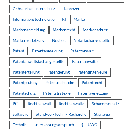
Gebrauchsmusterschutz
Hannover
Informationstechnologie
KI
Marke
Markenanmeldung
Markenrecht
Markenschutz
Markenverletzung
Neuheit
Notarfachangestellte
Patent
Patentanmeldung
Patentanwalt
Patentanwaltsfachangestellte
Patentanwälte
Patenterteilung
Patentierung
Patentingenieure
Patentprüfung
Patentrecherche
Patentrecht
Patentschutz
Patentstrategie
Patentverletzung
PCT
Rechtsanwalt
Rechtsanwälte
Schadensersatz
Software
Stand-der-Technik Recherche
Strategie
Technik
Unterlassungsanspruch
§ 4 UWG