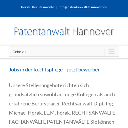
Zum
horak . Rechtsanwälte
|
info@patentanwalt-hannover.de
Inhalt
springen
Gehe zu ...
Jobs in der Rechtspflege – jetzt bewerben
Unsere Stellenangebote richten sich
grundsätzlich sowohl an junge Kollegen als auch
erfahrene Berufsträger. Rechtsanwalt Dipl.-Ing.
Michael Horak, LL.M. horak. RECHTSANWÄLTE
FACHANWÄLTE PATENTANWÄLTE Sie können