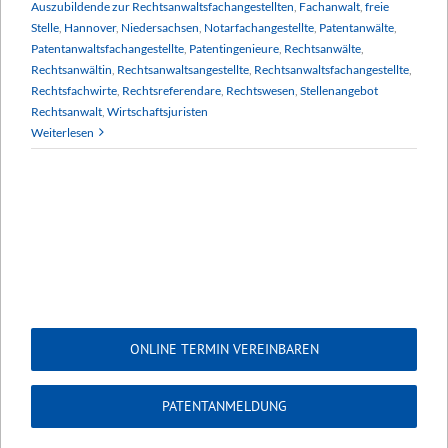
Auszubildende zur Rechtsanwaltsfachangestellten
,
Fachanwalt
,
freie
Stelle
,
Hannover
,
Niedersachsen
,
Notarfachangestellte
,
Patentanwälte
,
Patentanwaltsfachangestellte
,
Patentingenieure
,
Rechtsanwälte
,
Rechtsanwältin
,
Rechtsanwaltsangestellte
,
Rechtsanwaltsfachangestellte
,
Rechtsfachwirte
,
Rechtsreferendare
,
Rechtswesen
,
Stellenangebot
Rechtsanwalt
,
Wirtschaftsjuristen
Weiterlesen
ONLINE TERMIN VEREINBAREN
PATENTANMELDUNG