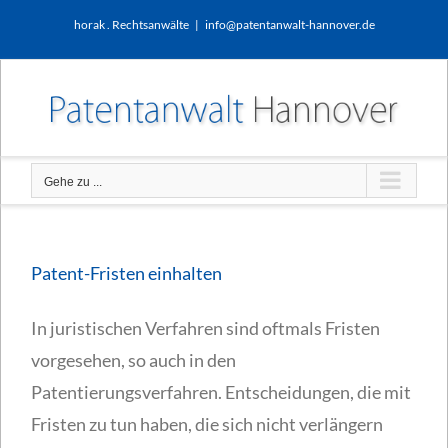
Zum
horak . Rechtsanwälte
|
info@patentanwalt-hannover.de
Inhalt
springen
Gehe zu ...
Patent-Fristen einhalten
In juristischen Verfahren sind oftmals Fristen
vorgesehen, so auch in den
Patentierungsverfahren. Entscheidungen, die mit
Fristen zu tun haben, die sich nicht verlängern