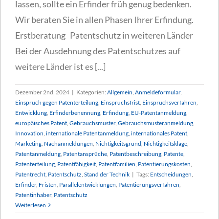
lassen, sollte ein Erfinder früh genug bedenken.
Wir beraten Sie in allen Phasen Ihrer Erfindung.
Erstberatung Patentschutz in weiteren Länder
Bei der Ausdehnung des Patentschutzes auf
weitere Länder ist es [...]
Dezember 2nd, 2024
|
Kategorien:
Allgemein
,
Anmeldeformular
,
Einspruch gegen Patenterteilung
,
Einspruchsfrist
,
Einspruchsverfahren
,
Entwicklung
,
Erfinderbenennung
,
Erfindung
,
EU-Patentanmeldung
,
europäisches Patent
,
Gebrauchsmuster
,
Gebrauchsmusteranmeldung
,
Innovation
,
internationale Patentanmeldung
,
internationales Patent
,
Marketing
,
Nachanmeldungen
,
Nichtigkeitsgrund
,
Nichtigkeitsklage
,
Patentanmeldung
,
Patentansprüche
,
Patentbeschreibung
,
Patente
,
Patenterteilung
,
Patentfähigkeit
,
Patentfamilien
,
Patentierungskosten
,
Patentrecht
,
Patentschutz
,
Stand der Technik
|
Tags:
Entscheidungen
,
Erfinder
,
Fristen
,
Parallelentwicklungen
,
Patentierungsverfahren
,
Patentinhaber
,
Patentschutz
Weiterlesen