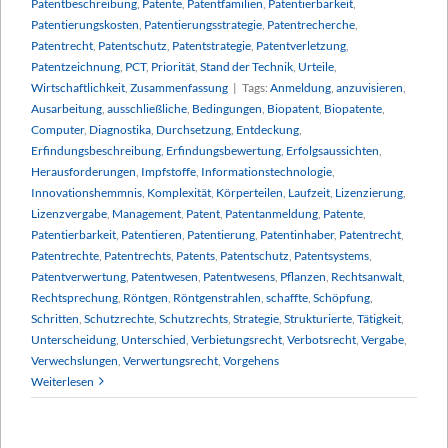
Patentbeschreibung
,
Patente
,
Patentfamilien
,
Patentierbarkeit
,
Patentierungskosten
,
Patentierungsstrategie
,
Patentrecherche
,
Patentrecht
,
Patentschutz
,
Patentstrategie
,
Patentverletzung
,
Patentzeichnung
,
PCT
,
Priorität
,
Stand der Technik
,
Urteile
,
Wirtschaftlichkeit
,
Zusammenfassung
|
Tags:
Anmeldung
,
anzuvisieren
,
Ausarbeitung
,
ausschließliche
,
Bedingungen
,
Biopatent
,
Biopatente
,
Computer
,
Diagnostika
,
Durchsetzung
,
Entdeckung
,
Erfindungsbeschreibung
,
Erfindungsbewertung
,
Erfolgsaussichten
,
Herausforderungen
,
Impfstoffe
,
Informationstechnologie
,
Innovationshemmnis
,
Komplexität
,
Körperteilen
,
Laufzeit
,
Lizenzierung
,
Lizenzvergabe
,
Management
,
Patent
,
Patentanmeldung
,
Patente
,
Patentierbarkeit
,
Patentieren
,
Patentierung
,
Patentinhaber
,
Patentrecht
,
Patentrechte
,
Patentrechts
,
Patents
,
Patentschutz
,
Patentsystems
,
Patentverwertung
,
Patentwesen
,
Patentwesens
,
Pflanzen
,
Rechtsanwalt
,
Rechtsprechung
,
Röntgen
,
Röntgenstrahlen
,
schaffte
,
Schöpfung
,
Schritten
,
Schutzrechte
,
Schutzrechts
,
Strategie
,
Strukturierte
,
Tätigkeit
,
Unterscheidung
,
Unterschied
,
Verbietungsrecht
,
Verbotsrecht
,
Vergabe
,
Verwechslungen
,
Verwertungsrecht
,
Vorgehens
Weiterlesen