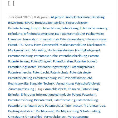
[...]
Juni 22nd, 2023
|
Kategorien:
Allgemein
,
Anmeldeformular
,
Beratung
,
Bewertung
,
BPatG
,
Bundespatentgericht
,
Einspruch gegen
Patenterteilung
,
Einspruchsverfahren
,
Entwicklung
,
Erfinderbenennung
,
Erfindung
,
Erfindungsbewertung
,
EU-Patentanmeldung
,
Fachanwälte
,
Hannover
,
Innovation
,
internationale Patentanmeldung
,
internationales
Patent
,
IPC
,
Know-How
,
Lizenzrecht
,
Markenanmeldung
,
Markenrecht
,
Markenverband
,
Marketing
,
Nachanmeldungen
,
Nichtigkeitsgrund
,
Patentanmeldung
,
Patentansprüche
,
Patentbeschreibung
,
Patente
,
Patenterteilung
,
Patentfähigkeit
,
Patentfamilien
,
Patentierbarkeit
,
Patentierungskosten
,
Patentierungsstrategie
,
Patentingenieure
,
Patentrecherche
,
Patentrecht
,
Patentschutz
,
Patentstrategie
,
Patentverletzung
,
Patentzeichnung
,
PCT
,
Prioritätsansprüche
,
Rechtsanwälte
,
Stand der Technik
,
Vermarktung
,
Wirtschaftlichkeit
,
Zusammenfassung
|
Tags:
Anmeldeschrift
,
Chancen
,
Entwicklung
,
Erfinder
,
Erfindung
,
Informationstechnologie
,
Patent
,
Patentamt
,
Patentanmeldung
,
Patentanwalt
,
Patentberatung
,
Patenterteilung
,
Patentierung
,
Patentrecht
,
Patentschutz
,
Patentwesen
,
Prüfungsantrag
,
Prüfungsverfahren
,
Rechtsanwalt
,
Rechtsprechung
,
Schutzumfang
,
Umsetzung
,
Unterschied
,
Verwechslungen
,
Voraussetzung