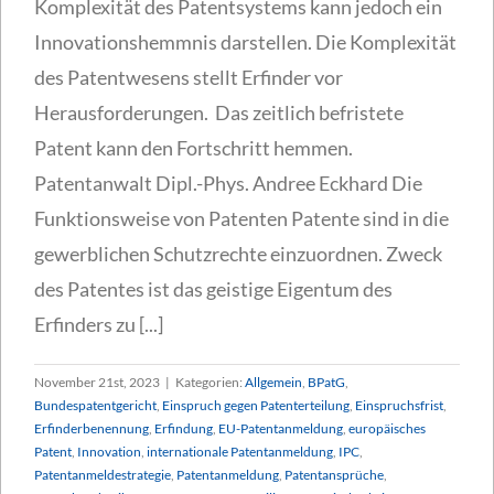
Komplexität des Patentsystems kann jedoch ein
Innovationshemmnis darstellen. Die Komplexität
des Patentwesens stellt Erfinder vor
Herausforderungen. Das zeitlich befristete
Patent kann den Fortschritt hemmen.
Patentanwalt Dipl.-Phys. Andree Eckhard Die
Funktionsweise von Patenten Patente sind in die
gewerblichen Schutzrechte einzuordnen. Zweck
des Patentes ist das geistige Eigentum des
Erfinders zu [...]
November 21st, 2023
|
Kategorien:
Allgemein
,
BPatG
,
Bundespatentgericht
,
Einspruch gegen Patenterteilung
,
Einspruchsfrist
,
Erfinderbenennung
,
Erfindung
,
EU-Patentanmeldung
,
europäisches
Patent
,
Innovation
,
internationale Patentanmeldung
,
IPC
,
Patentanmeldestrategie
,
Patentanmeldung
,
Patentansprüche
,