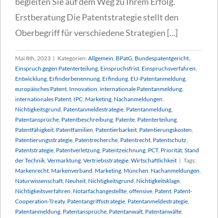
begleiten Sie auf dem Weg zu Ihrem Erfolg.
Erstberatung Die Patentstrategie stellt den
Oberbegriff für verschiedene Strategien [...]
Mai 8th, 2023
|
Kategorien:
Allgemein
,
BPatG
,
Bundespatentgericht
,
Einspruch gegen Patenterteilung
,
Einspruchsfrist
,
Einspruchsverfahren
,
Entwicklung
,
Erfinderbenennung
,
Erfindung
,
EU-Patentanmeldung
,
europäisches Patent
,
Innovation
,
internationale Patentanmeldung
,
internationales Patent
,
IPC
,
Marketing
,
Nachanmeldungen
,
Nichtigkeitsgrund
,
Patentanmeldestrategie
,
Patentanmeldung
,
Patentansprüche
,
Patentbeschreibung
,
Patente
,
Patenterteilung
,
Patentfähigkeit
,
Patentfamilien
,
Patentierbarkeit
,
Patentierungskosten
,
Patentierungsstrategie
,
Patentrecherche
,
Patentrecht
,
Patentschutz
,
Patentstrategie
,
Patentverletzung
,
Patentzeichnung
,
PCT
,
Priorität
,
Stand
der Technik
,
Vermarktung
,
Vertriebsstrategie
,
Wirtschaftlichkeit
|
Tags:
Markenrecht
,
Markenverband
,
Marketing
,
München
,
Nachanmeldungen
,
Naturwissenschaft
,
Neuheit
,
Nichtigkeitsgrund
,
Nichtigkeitsklage
,
Nichtigkeitsverfahren
,
Notarfachangestellte
,
offensive
,
Patent
,
Patent-
Cooperation-Treaty
,
Patentangriffsstrategie
,
Patentanmeldestrategie
,
Patentanmeldung
,
Patentansprüche
,
Patentanwalt
,
Patentanwälte
,