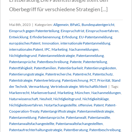
Oberbegriff für verschiedene Strategien [...]
Mai 8th, 2023
|
Kategorien:
Allgemein
,
BPatG
,
Bundespatentgericht
,
Einspruch gegen Patenterteilung
,
Einspruchsfrist
,
Einspruchsverfahren
,
Entwicklung
,
Erfinderbenennung
,
Erfindung
,
EU-Patentanmeldung
,
europäisches Patent
,
Innovation
,
internationale Patentanmeldung
,
internationales Patent
,
IPC
,
Marketing
,
Nachanmeldungen
,
Nichtigkeitsgrund
,
Patentanmeldestrategie
,
Patentanmeldung
,
Patentansprüche
,
Patentbeschreibung
,
Patente
,
Patenterteilung
,
Patentfähigkeit
,
Patentfamilien
,
Patentierbarkeit
,
Patentierungskosten
,
Patentierungsstrategie
,
Patentrecherche
,
Patentrecht
,
Patentschutz
,
Patentstrategie
,
Patentverletzung
,
Patentzeichnung
,
PCT
,
Priorität
,
Stand
der Technik
,
Vermarktung
,
Vertriebsstrategie
,
Wirtschaftlichkeit
|
Tags:
Markenrecht
,
Markenverband
,
Marketing
,
München
,
Nachanmeldungen
,
Naturwissenschaft
,
Neuheit
,
Nichtigkeitsgrund
,
Nichtigkeitsklage
,
Nichtigkeitsverfahren
,
Notarfachangestellte
,
offensive
,
Patent
,
Patent-
Cooperation-Treaty
,
Patentangriffsstrategie
,
Patentanmeldestrategie
,
Patentanmeldung
,
Patentansprüche
,
Patentanwalt
,
Patentanwälte
,
Patentanwaltsfachangestellte
,
Patentanwaltsfachangestellten
,
Patentaufrechterhaltungsstrategie
,
Patentberatung
,
Patentbeschreibung
,