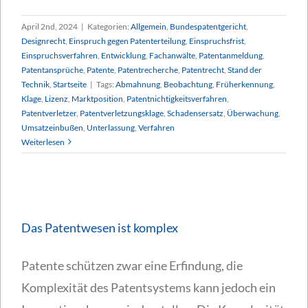
April 2nd, 2024
|
Kategorien:
Allgemein
,
Bundespatentgericht
,
Designrecht
,
Einspruch gegen Patenterteilung
,
Einspruchsfrist
,
Einspruchsverfahren
,
Entwicklung
,
Fachanwälte
,
Patentanmeldung
,
Patentansprüche
,
Patente
,
Patentrecherche
,
Patentrecht
,
Stand der
Technik
,
Startseite
|
Tags:
Abmahnung
,
Beobachtung
,
Früherkennung
,
Klage
,
Lizenz
,
Marktposition
,
Patentnichtigkeitsverfahren
,
Patentverletzer
,
Patentverletzungsklage
,
Schadensersatz
,
Überwachung
,
Umsatzeinbußen
,
Unterlassung
,
Verfahren
Weiterlesen
Das Patentwesen ist komplex
Patente schützen zwar eine Erfindung, die
Komplexität des Patentsystems kann jedoch ein