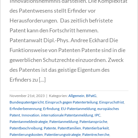
Innovationshemmnis darstellen. Die Komplexität
des Patentwesens stellt Erfinder vor
Herausforderungen. Das zeitlich befristete
Patent kann den Fortschritt hemmen.
Patentanwalt Dipl.-Phys. Andree Eckhard Die
Funktionsweise von Patenten Patente sind in die
gewerblichen Schutzrechte einzuordnen. Zweck
des Patentes ist das geistige Eigentum des
Erfinders zu [...]
November 21st, 2023
|
Kategorien:
Allgemein
,
BPatG
,
Bundespatentgericht
,
Einspruch gegen Patenterteilung
,
Einspruchsfrist
,
Erfinderbenennung
,
Erfindung
,
EU-Patentanmeldung
,
europäisches
Patent
,
Innovation
,
internationale Patentanmeldung
,
IPC
,
Patentanmeldestrategie
,
Patentanmeldung
,
Patentansprüche
,
Patentbeschreibung
,
Patente
,
Patentfamilien
,
Patentierbarkeit
,
Patentierungskosten
,
Patentierungsstrategie
,
Patentrecherche
,