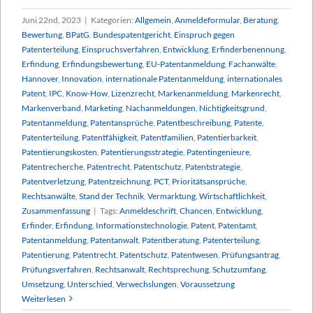
Juni 22nd, 2023
|
Kategorien:
Allgemein
,
Anmeldeformular
,
Beratung
,
Bewertung
,
BPatG
,
Bundespatentgericht
,
Einspruch gegen
Patenterteilung
,
Einspruchsverfahren
,
Entwicklung
,
Erfinderbenennung
,
Erfindung
,
Erfindungsbewertung
,
EU-Patentanmeldung
,
Fachanwälte
,
Hannover
,
Innovation
,
internationale Patentanmeldung
,
internationales
Patent
,
IPC
,
Know-How
,
Lizenzrecht
,
Markenanmeldung
,
Markenrecht
,
Markenverband
,
Marketing
,
Nachanmeldungen
,
Nichtigkeitsgrund
,
Patentanmeldung
,
Patentansprüche
,
Patentbeschreibung
,
Patente
,
Patenterteilung
,
Patentfähigkeit
,
Patentfamilien
,
Patentierbarkeit
,
Patentierungskosten
,
Patentierungsstrategie
,
Patentingenieure
,
Patentrecherche
,
Patentrecht
,
Patentschutz
,
Patentstrategie
,
Patentverletzung
,
Patentzeichnung
,
PCT
,
Prioritätsansprüche
,
Rechtsanwälte
,
Stand der Technik
,
Vermarktung
,
Wirtschaftlichkeit
,
Zusammenfassung
|
Tags:
Anmeldeschrift
,
Chancen
,
Entwicklung
,
Erfinder
,
Erfindung
,
Informationstechnologie
,
Patent
,
Patentamt
,
Patentanmeldung
,
Patentanwalt
,
Patentberatung
,
Patenterteilung
,
Patentierung
,
Patentrecht
,
Patentschutz
,
Patentwesen
,
Prüfungsantrag
,
Prüfungsverfahren
,
Rechtsanwalt
,
Rechtsprechung
,
Schutzumfang
,
Umsetzung
,
Unterschied
,
Verwechslungen
,
Voraussetzung
Weiterlesen