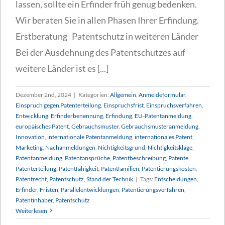
lassen, sollte ein Erfinder früh genug bedenken.
Wir beraten Sie in allen Phasen Ihrer Erfindung.
Erstberatung Patentschutz in weiteren Länder
Bei der Ausdehnung des Patentschutzes auf
weitere Länder ist es [...]
Dezember 2nd, 2024
|
Kategorien:
Allgemein
,
Anmeldeformular
,
Einspruch gegen Patenterteilung
,
Einspruchsfrist
,
Einspruchsverfahren
,
Entwicklung
,
Erfinderbenennung
,
Erfindung
,
EU-Patentanmeldung
,
europäisches Patent
,
Gebrauchsmuster
,
Gebrauchsmusteranmeldung
,
Innovation
,
internationale Patentanmeldung
,
internationales Patent
,
Marketing
,
Nachanmeldungen
,
Nichtigkeitsgrund
,
Nichtigkeitsklage
,
Patentanmeldung
,
Patentansprüche
,
Patentbeschreibung
,
Patente
,
Patenterteilung
,
Patentfähigkeit
,
Patentfamilien
,
Patentierungskosten
,
Patentrecht
,
Patentschutz
,
Stand der Technik
|
Tags:
Entscheidungen
,
Erfinder
,
Fristen
,
Parallelentwicklungen
,
Patentierungsverfahren
,
Patentinhaber
,
Patentschutz
Weiterlesen