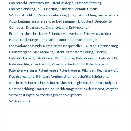
Patentrecht
,
Patentschutz
,
Patentstrategie
,
Patentverletzung
,
Patentzeichnung
,
PCT
,
Priorität
,
Stand der Technik
,
Urteile
,
Wirtschaftlichkeit
,
Zusammenfassung
|
Tags:
Anmeldung
,
anzuvisieren
,
Ausarbeitung
,
ausschließliche
,
Bedingungen
,
Biopatent
,
Biopatente
,
Computer
,
Diagnostika
,
Durchsetzung
,
Entdeckung
,
Erfindungsbeschreibung
,
Erfindungsbewertung
,
Erfolgsaussichten
,
Herausforderungen
,
Impfstoffe
,
Informationstechnologie
,
Innovationshemmnis
,
Komplexität
,
Körperteilen
,
Laufzeit
,
Lizenzierung
,
Lizenzvergabe
,
Management
,
Patent
,
Patentanmeldung
,
Patente
,
Patentierbarkeit
,
Patentieren
,
Patentierung
,
Patentinhaber
,
Patentrecht
,
Patentrechte
,
Patentrechts
,
Patents
,
Patentschutz
,
Patentsystems
,
Patentverwertung
,
Patentwesen
,
Patentwesens
,
Pflanzen
,
Rechtsanwalt
,
Rechtsprechung
,
Röntgen
,
Röntgenstrahlen
,
schaffte
,
Schöpfung
,
Schritten
,
Schutzrechte
,
Schutzrechts
,
Strategie
,
Strukturierte
,
Tätigkeit
,
Unterscheidung
,
Unterschied
,
Verbietungsrecht
,
Verbotsrecht
,
Vergabe
,
Verwechslungen
,
Verwertungsrecht
,
Vorgehens
Weiterlesen