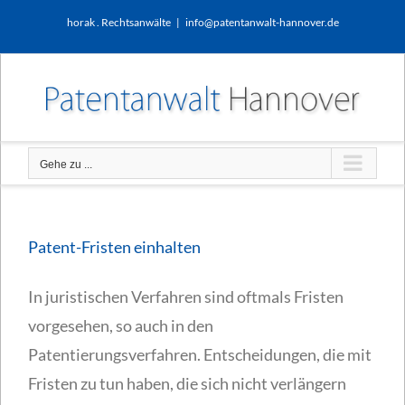
Zum
horak . Rechtsanwälte
|
info@patentanwalt-hannover.de
Inhalt
springen
Gehe zu ...
Patent-Fristen einhalten
In juristischen Verfahren sind oftmals Fristen
vorgesehen, so auch in den
Patentierungsverfahren. Entscheidungen, die mit
Fristen zu tun haben, die sich nicht verlängern