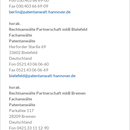
Fon
030.403 66 69-00
Fax
030.403 66 69-09
berlin@patentanwalt-hannover.de
horak.
Rechtsanwälte Partnerschaft mbB Bielefeld
Fachanwälte
Patentanwälte
Herforder Starße 69
33602
Bielefeld
Deutschland
Fon
0521.43 06 06-60
Fax
0521.43 06 06-69
bielefeld@patentanwalt-hannover.de
horak.
Rechtsanwälte Partnerschaft mbB Bremen
Fachanwälte
Patentanwälte
Parkallee 117
28209
Bremen
Deutschland
Fon
0421.33 11 12-90