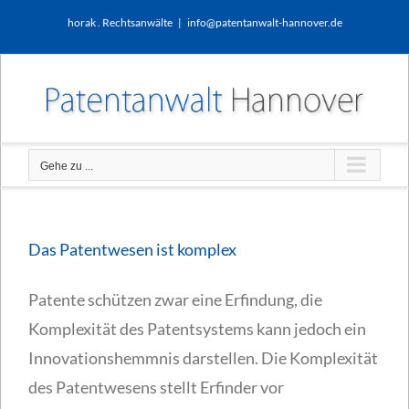
Zum
horak . Rechtsanwälte
|
info@patentanwalt-hannover.de
Inhalt
springen
Gehe zu ...
Das Patentwesen ist komplex
Patente schützen zwar eine Erfindung, die
Komplexität des Patentsystems kann jedoch ein
Innovationshemmnis darstellen. Die Komplexität
des Patentwesens stellt Erfinder vor