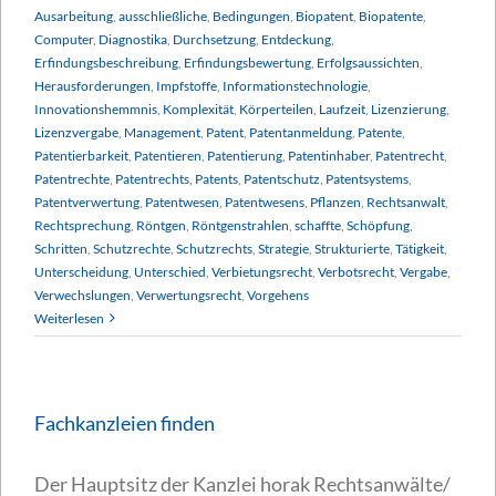
Ausarbeitung
,
ausschließliche
,
Bedingungen
,
Biopatent
,
Biopatente
,
Computer
,
Diagnostika
,
Durchsetzung
,
Entdeckung
,
Erfindungsbeschreibung
,
Erfindungsbewertung
,
Erfolgsaussichten
,
Herausforderungen
,
Impfstoffe
,
Informationstechnologie
,
Innovationshemmnis
,
Komplexität
,
Körperteilen
,
Laufzeit
,
Lizenzierung
,
Lizenzvergabe
,
Management
,
Patent
,
Patentanmeldung
,
Patente
,
Patentierbarkeit
,
Patentieren
,
Patentierung
,
Patentinhaber
,
Patentrecht
,
Patentrechte
,
Patentrechts
,
Patents
,
Patentschutz
,
Patentsystems
,
Patentverwertung
,
Patentwesen
,
Patentwesens
,
Pflanzen
,
Rechtsanwalt
,
Rechtsprechung
,
Röntgen
,
Röntgenstrahlen
,
schaffte
,
Schöpfung
,
Schritten
,
Schutzrechte
,
Schutzrechts
,
Strategie
,
Strukturierte
,
Tätigkeit
,
Unterscheidung
,
Unterschied
,
Verbietungsrecht
,
Verbotsrecht
,
Vergabe
,
Verwechslungen
,
Verwertungsrecht
,
Vorgehens
Weiterlesen
Fachkanzleien finden
Der Hauptsitz der Kanzlei horak Rechtsanwälte/