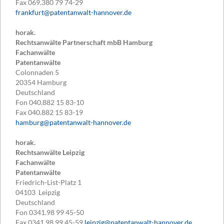
Fax
069.380 79 74-29
frankfurt@patentanwalt-hannover.de
horak.
Rechtsanwälte Partnerschaft mbB Hamburg
Fachanwälte
Patentanwälte
Colonnaden 5
20354
Hamburg
Deutschland
Fon
040.882 15 83-10
Fax
040.882 15 83-19
hamburg@patentanwalt-hannover.de
horak.
Rechtsanwälte Leipzig
Fachanwälte
Patentanwälte
Friedrich-List-Platz 1
04103
Leipzig
Deutschland
Fon
0341.98 99 45-50
Fax
0341.98 99 45-59
leipzig@patentanwalt-hannover.de