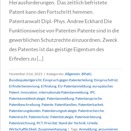
Herausforderungen. Das zeitlich befristete
Patent kann den Fortschritt hemmen.
Patentanwalt Dipl.-Phys. Andree Eckhard Die
Funktionsweise von Patenten Patente sind in die
gewerblichen Schutzrechte einzuordnen. Zweck
des Patentes ist das geistige Eigentum des
Erfinders zu [...]
November 21st, 2023
|
Kategorien:
Allgemein
,
BPatG
,
Bundespatentgericht
,
Einspruch gegen Patenterteilung
,
Einspruchsfrist
,
Erfinderbenennung
,
Erfindung
,
EU-Patentanmeldung
,
europäisches
Patent
,
Innovation
,
internationale Patentanmeldung
,
IPC
,
Patentanmeldestrategie
,
Patentanmeldung
,
Patentansprüche
,
Patentbeschreibung
,
Patente
,
Patentfamilien
,
Patentierbarkeit
,
Patentierungskosten
,
Patentierungsstrategie
,
Patentrecherche
,
Patentrecht
,
Patentschutz
,
Patentstrategie
,
Patentverletzung
,
Patentzeichnung
,
PCT
,
Priorität
,
Stand der Technik
,
Urteile
,
Wirtschaftlichkeit
,
Zusammenfassung
|
Tags:
Anmeldung
,
anzuvisieren
,