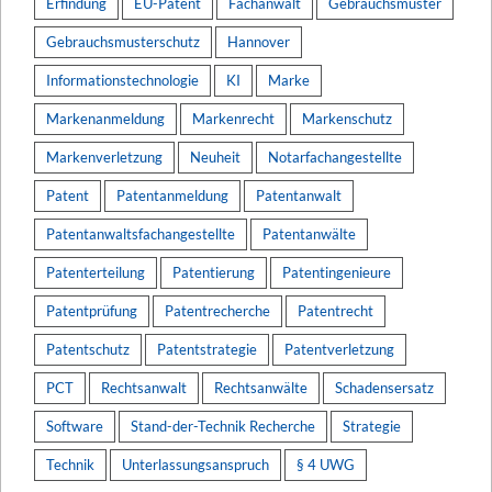
Erfindung
EU-Patent
Fachanwalt
Gebrauchsmuster
Gebrauchsmusterschutz
Hannover
Informationstechnologie
KI
Marke
Markenanmeldung
Markenrecht
Markenschutz
Markenverletzung
Neuheit
Notarfachangestellte
Patent
Patentanmeldung
Patentanwalt
Patentanwaltsfachangestellte
Patentanwälte
Patenterteilung
Patentierung
Patentingenieure
Patentprüfung
Patentrecherche
Patentrecht
Patentschutz
Patentstrategie
Patentverletzung
PCT
Rechtsanwalt
Rechtsanwälte
Schadensersatz
Software
Stand-der-Technik Recherche
Strategie
Technik
Unterlassungsanspruch
§ 4 UWG