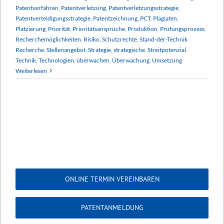
Patentverfahren
,
Patentverletzung
,
Patentverletzungsstrategie
,
Patentverteidigungsstrategie
,
Patentzeichnung
,
PCT
,
Plagiaten
,
Platzierung
,
Priorität
,
Prioritätsansprüche
,
Produktion
,
Prüfungsprozess
,
Recherchemöglichkeiten
,
Risiko
,
Schutzrechte
,
Stand-der-Technik
Recherche
,
Stellenangebot
,
Strategie
,
strategische
,
Streitpotenzial
,
Technik
,
Technologien
,
überwachen
,
Überwachung
,
Umsetzung
Weiterlesen
ONLINE TERMIN VEREINBAREN
PATENTANMELDUNG