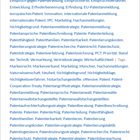
Einspruch gegen Patenterteilung
,
Einspruchsfrist
,
Einspruchsverfahren
,
Entwicklung
,
Erfinderbenennung
,
Erfindung
,
EU-Patentanmeldung
,
europäisches Patent
,
Innovation
,
internationale Patentanmeldung
,
internationales Patent
,
IPC
,
Marketing
,
Nachanmeldungen
,
Nichtigkeitsgrund
,
Patentanmeldestrategie
,
Patentanmeldung
,
Patentansprüche
,
Patentbeschreibung
,
Patente
,
Patenterteilung
,
Patentfähigkeit
,
Patentfamilien
,
Patentierbarkeit
,
Patentierungskosten
,
Patentierungsstrategie
,
Patentrecherche
,
Patentrecht
,
Patentschutz
,
Patentstrategie
,
Patentverletzung
,
Patentzeichnung
,
PCT
,
Priorität
,
Stand
der Technik
,
Vermarktung
,
Vertriebsstrategie
,
Wirtschaftlichkeit
|
Tags:
Markenrecht
,
Markenverband
,
Marketing
,
München
,
Nachanmeldungen
,
Naturwissenschaft
,
Neuheit
,
Nichtigkeitsgrund
,
Nichtigkeitsklage
,
Nichtigkeitsverfahren
,
Notarfachangestellte
,
offensive
,
Patent
,
Patent-
Cooperation-Treaty
,
Patentangriffsstrategie
,
Patentanmeldestrategie
,
Patentanmeldung
,
Patentansprüche
,
Patentanwalt
,
Patentanwälte
,
Patentanwaltsfachangestellte
,
Patentanwaltsfachangestellten
,
Patentaufrechterhaltungsstrategie
,
Patentberatung
,
Patentbeschreibung
,
Patente
,
Patenten
,
Patenterfolg
,
Patenterteilung
,
Patentfähigkeit
,
Patentfamilien
,
Patentierbarkeit
,
Patentieren
,
Patentierung
,
Patentierungskosten
,
Patentierungsstrategie
,
Patentierungstaktik
,
Patentingenieure
,
Patentnutzungsstrategie
,
Patentrecherche
,
Patentrecht
,
Patentschutz
,
Patentstrategie
,
Patentstrategien
,
Patentüberwachung
,