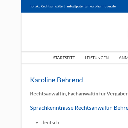
Zum
horak . Rechtsanwälte
|
info@patentanwalt-hannover.de
Inhalt
springen
STARTSEITE
LEISTUNGEN
ANME
Karoline Behrend
Rechtsanwältin, Fachanwältin für Vergabe
Sprachkenntnisse Rechtsanwältin Behr
deutsch