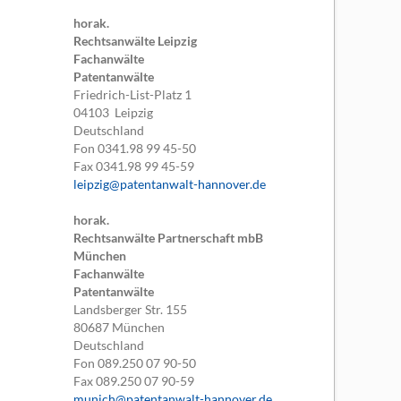
horak.
Rechtsanwälte Leipzig
Fachanwälte
Patentanwälte
Friedrich-List-Platz 1
04103
Leipzig
Deutschland
Fon
0341.98 99 45-50
Fax
0341.98 99 45-59
leipzig@patentanwalt-hannover.de
horak.
Rechtsanwälte Partnerschaft mbB
München
Fachanwälte
Patentanwälte
Landsberger Str. 155
80687
München
Deutschland
Fon
089.250 07 90-50
Fax
089.250 07 90-59
munich@patentanwalt-hannover.de