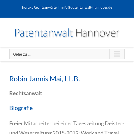
Zum
horak . Rechtsanwälte
|
info@patentanwalt-hannover.de
Inhalt
springen
Gehe zu ...
Robin Jannis Mai, LL.B.
Rechtsanwalt
Biografie
Freier Mitarbeiter bei einer Tageszeitung Deister-
und Weserzeitung 2015-2019; Work and Travel