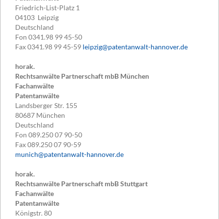
Friedrich-List-Platz 1
04103
Leipzig
Deutschland
Fon
0341.98 99 45-50
Fax
0341.98 99 45-59
leipzig@patentanwalt-hannover.de
horak.
Rechtsanwälte Partnerschaft mbB München
Fachanwälte
Patentanwälte
Landsberger Str. 155
80687
München
Deutschland
Fon
089.250 07 90-50
Fax
089.250 07 90-59
munich@patentanwalt-hannover.de
horak.
Rechtsanwälte Partnerschaft mbB Stuttgart
Fachanwälte
Patentanwälte
Königstr. 80