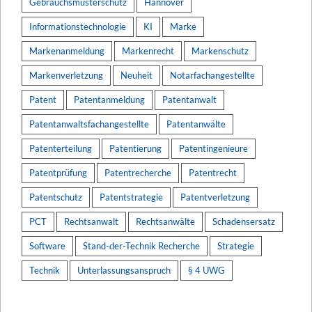
Gebrauchsmusterschutz
Hannover
Informationstechnologie
KI
Marke
Markenanmeldung
Markenrecht
Markenschutz
Markenverletzung
Neuheit
Notarfachangestellte
Patent
Patentanmeldung
Patentanwalt
Patentanwaltsfachangestellte
Patentanwälte
Patenterteilung
Patentierung
Patentingenieure
Patentprüfung
Patentrecherche
Patentrecht
Patentschutz
Patentstrategie
Patentverletzung
PCT
Rechtsanwalt
Rechtsanwälte
Schadensersatz
Software
Stand-der-Technik Recherche
Strategie
Technik
Unterlassungsanspruch
§ 4 UWG