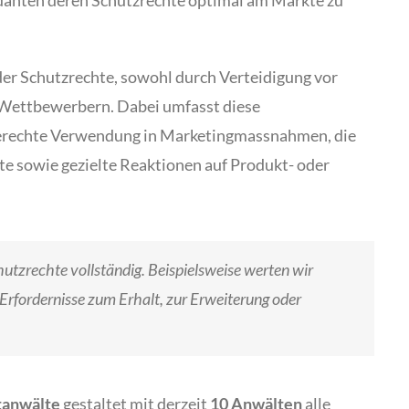
danten deren Schutzrechte optimal am Markte zu
er Schutzrechte, sowohl durch Verteidigung vor
 Wettbewerbern. Dabei umfasst diese
erechte Verwendung in Marketingmassnahmen, die
e sowie gezielte Reaktionen auf Produkt- oder
utzrechte vollständig. Beispielsweise werten wir
rfordernisse zum Erhalt, zur Erweiterung oder
tanwälte
gestaltet mit derzeit
10 Anwälten
alle