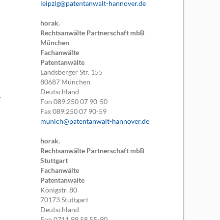
leipzig@patentanwalt-hannover.de
horak.
Rechtsanwälte Partnerschaft mbB
München
Fachanwälte
Patentanwälte
Landsberger Str. 155
80687
München
Deutschland
Fon
089.250 07 90-50
Fax
089.250 07 90-59
munich@patentanwalt-hannover.de
horak.
Rechtsanwälte Partnerschaft mbB
Stuttgart
Fachanwälte
Patentanwälte
Königstr. 80
70173
Stuttgart
Deutschland
Fon
0711.99 58 55-90