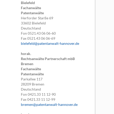
Bielefeld
Fachanwälte
Patentanwälte
Herforder Starße 69
33602
Bielefeld
Deutschland
Fon
0521.43 06 06-60
Fax
0521.43 06 06-69
bielefeld@patentanwalt-hannover.de
horak.
Rechtsanwälte Partnerschaft mbB
Bremen
Fachanwälte
Patentanwälte
Parkallee 117
28209
Bremen
Deutschland
Fon
0421.33 11 12-90
Fax
0421.33 11 12-99
bremen@patentanwalt-hannover.de