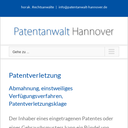
Zum
horak . Rechtsanwälte
|
info@patentanwalt-hannover.de
Inhalt
springen
Gehe zu ...
Patentverletzung
Abmahnung, einstweiliges
Verfügungsverfahren,
Patentverletzungsklage
Der Inhaber eines eingetragenen Patentes oder
eines Gebrauchsmusters kann ein Bündel von