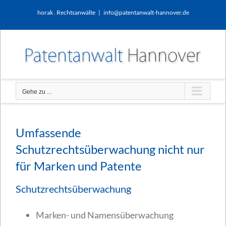
Zum
horak . Rechtsanwälte
|
info@patentanwalt-hannover.de
Inhalt
springen
Gehe zu ...
Umfassende
Schutzrechtsüberwachung nicht nur
für Marken und Patente
Schutzrechtsüberwachung
Marken- und Namensüberwachung