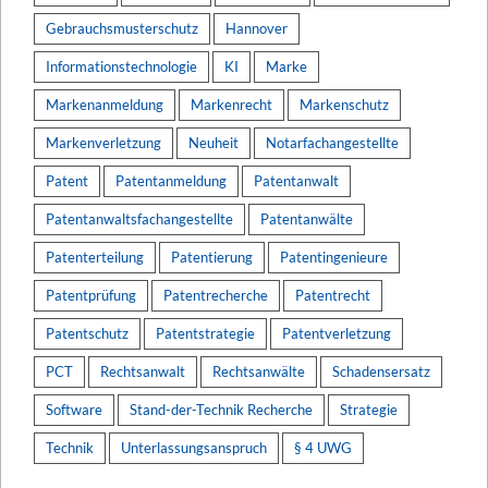
Gebrauchsmusterschutz
Hannover
Informationstechnologie
KI
Marke
Markenanmeldung
Markenrecht
Markenschutz
Markenverletzung
Neuheit
Notarfachangestellte
Patent
Patentanmeldung
Patentanwalt
Patentanwaltsfachangestellte
Patentanwälte
Patenterteilung
Patentierung
Patentingenieure
Patentprüfung
Patentrecherche
Patentrecht
Patentschutz
Patentstrategie
Patentverletzung
PCT
Rechtsanwalt
Rechtsanwälte
Schadensersatz
Software
Stand-der-Technik Recherche
Strategie
Technik
Unterlassungsanspruch
§ 4 UWG