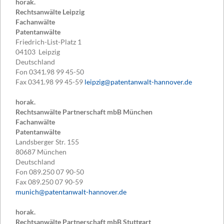
horak.
Rechtsanwälte Leipzig
Fachanwälte
Patentanwälte
Friedrich-List-Platz 1
04103
Leipzig
Deutschland
Fon
0341.98 99 45-50
Fax
0341.98 99 45-59
leipzig@patentanwalt-hannover.de
horak.
Rechtsanwälte Partnerschaft mbB München
Fachanwälte
Patentanwälte
Landsberger Str. 155
80687
München
Deutschland
Fon
089.250 07 90-50
Fax
089.250 07 90-59
munich@patentanwalt-hannover.de
horak.
Rechtsanwälte Partnerschaft mbB Stuttgart