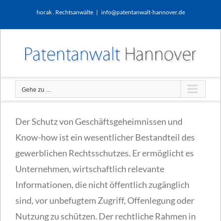
Zum
horak . Rechtsanwälte
|
info@patentanwalt-hannover.de
Inhalt
springen
Gehe zu ...
Der Schutz von Geschäftsgeheimnissen und
Know-how ist ein wesentlicher Bestandteil des
gewerblichen Rechtsschutzes. Er ermöglicht es
Unternehmen, wirtschaftlich relevante
Informationen, die nicht öffentlich zugänglich
sind, vor unbefugtem Zugriff, Offenlegung oder
Nutzung zu schützen. Der rechtliche Rahmen in