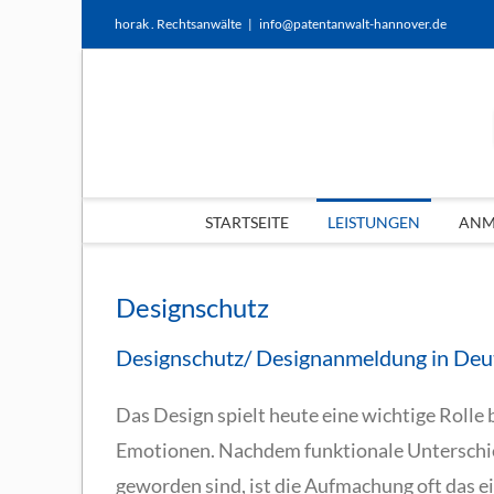
Zum
horak . Rechtsanwälte
|
info@patentanwalt-hannover.de
Inhalt
springen
STARTSEITE
LEISTUNGEN
ANME
Designschutz
Designschutz/ Designanmeldung in Deut
Das Design spielt heute eine wichtige Rolle
Emotionen. Nachdem funktionale Unterschie
geworden sind, ist die Aufmachung oft das 