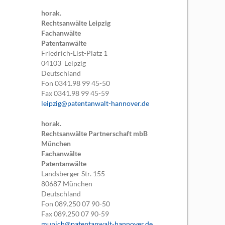
horak.
Rechtsanwälte Leipzig
Fachanwälte
Patentanwälte
Friedrich-List-Platz 1
04103
Leipzig
Deutschland
Fon
0341.98 99 45-50
Fax
0341.98 99 45-59
leipzig@patentanwalt-hannover.de
horak.
Rechtsanwälte Partnerschaft mbB
München
Fachanwälte
Patentanwälte
Landsberger Str. 155
80687
München
Deutschland
Fon
089.250 07 90-50
Fax
089.250 07 90-59
munich@patentanwalt-hannover.de