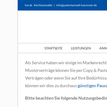
Zum
horak . Rechtsanwälte
|
info@patentanwalt-hannover.de
Inhalt
springen
STARTSEITE
LEISTUNGEN
ANME
Als Service haben wir einige im Markenrecht
Musterverträge können Sie per Copy & Paste
Verträgen oder wenn Sie auf Ihre Bedürfniss
können wir dies zu durchaus
günstigen Pausc
Bitte beachten Sie folgende Nutzungsbedi