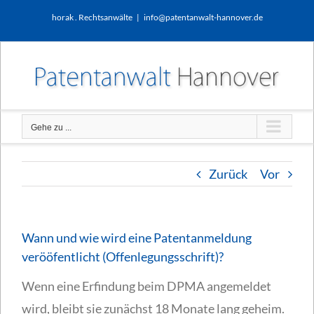
Zum
horak . Rechtsanwälte
|
info@patentanwalt-hannover.de
Inhalt
springen
Gehe zu ...
Zurück
Vor
Wann und wie wird eine Patentanmeldung
verööfentlicht (Offenlegungsschrift)?
Wenn eine Erfindung beim DPMA angemeldet
wird, bleibt sie zunächst 18 Monate lang geheim.