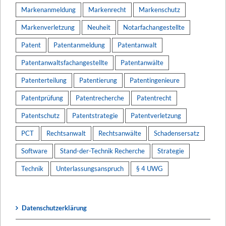
Markenanmeldung
Markenrecht
Markenschutz
Markenverletzung
Neuheit
Notarfachangestellte
Patent
Patentanmeldung
Patentanwalt
Patentanwaltsfachangestellte
Patentanwälte
Patenterteilung
Patentierung
Patentingenieure
Patentprüfung
Patentrecherche
Patentrecht
Patentschutz
Patentstrategie
Patentverletzung
PCT
Rechtsanwalt
Rechtsanwälte
Schadensersatz
Software
Stand-der-Technik Recherche
Strategie
Technik
Unterlassungsanspruch
§ 4 UWG
Datenschutzerklärung