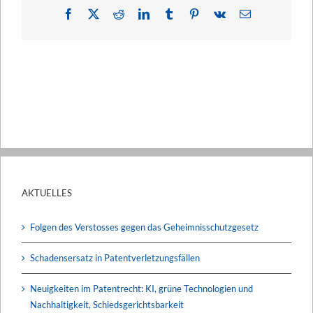
Facebook
X
Reddit
LinkedIn
Tumblr
Pinterest
Vk
E-
Mail
AKTUELLES
Folgen des Verstosses gegen das Geheimnisschutzgesetz
Schadensersatz in Patentverletzungsfällen
Neuigkeiten im Patentrecht: KI, grüne Technologien und
Nachhaltigkeit, Schiedsgerichtsbarkeit