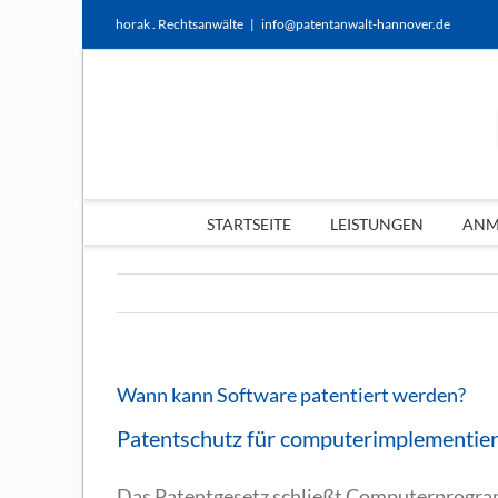
Zum
horak . Rechtsanwälte
|
info@patentanwalt-hannover.de
Inhalt
springen
STARTSEITE
LEISTUNGEN
ANME
Wann kann Software patentiert werden?
Patentschutz für computerimplementier
Das Patentgesetz schließt Computerprogramm