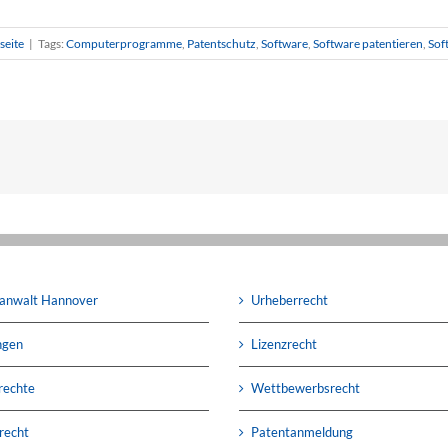
seite
|
Tags:
Computerprogramme
,
Patentschutz
,
Software
,
Software patentieren
,
Sof
anwalt Hannover
Urheberrecht
ngen
Lizenzrecht
rechte
Wettbewerbsrecht
recht
Patentanmeldung