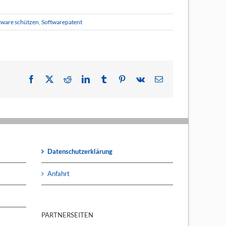
tware schützen
,
Softwarepatent
Facebook
X
Reddit
LinkedIn
Tumblr
Pinterest
Vk
E-
Mail
Datenschutzerklärung
Anfahrt
PARTNERSEITEN