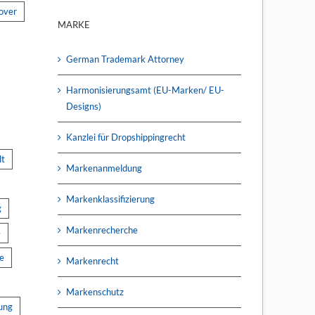
over
MARKE
German Trademark Attorney
Harmonisierungsamt (EU-Marken/ EU-
Designs)
Kanzlei für Dropshippingrecht
lt
Markenanmeldung
Markenklassifizierung
g
Markenrecherche
e
e
Markenrecht
Markenschutz
ung