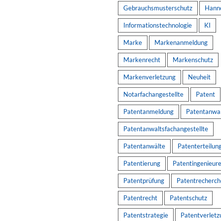
Gebrauchsmusterschutz
Hann
Informationstechnologie
KI
Marke
Markenanmeldung
Markenrecht
Markenschutz
Markenverletzung
Neuheit
Notarfachangestellte
Patent
Patentanmeldung
Patentanwa
Patentanwaltsfachangestellte
Patentanwälte
Patenterteilun
Patentierung
Patentingenieur
Patentprüfung
Patentrecherch
Patentrecht
Patentschutz
Patentstrategie
Patentverletz