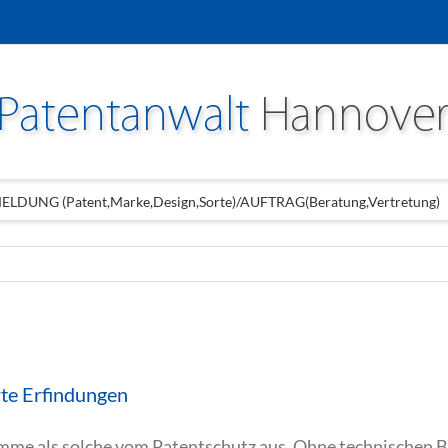
LDUNG (Patent,Marke,Design,Sorte)/AUFTRAG(Beratung,Vertretung)
te Erfindungen
e als solche vom Patentschutz aus. Ohne technischen Bez