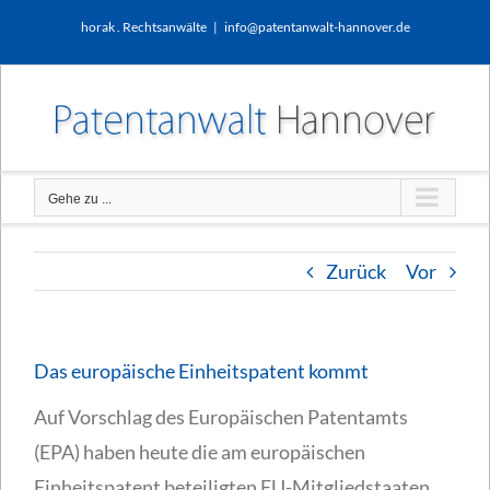
Zum
horak . Rechtsanwälte
|
info@patentanwalt-hannover.de
Inhalt
springen
Gehe zu ...
Zurück
Vor
Das europäische Einheitspatent kommt
Auf Vorschlag des Europäischen Patentamts
(EPA) haben heute die am europäischen
Einheitspatent beteiligten EU-Mitgliedstaaten