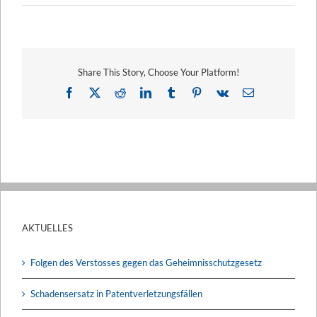
Share This Story, Choose Your Platform!
Facebook
X
Reddit
LinkedIn
Tumblr
Pinterest
Vk
E-
Mail
AKTUELLES
Folgen des Verstosses gegen das Geheimnisschutzgesetz
Schadensersatz in Patentverletzungsfällen