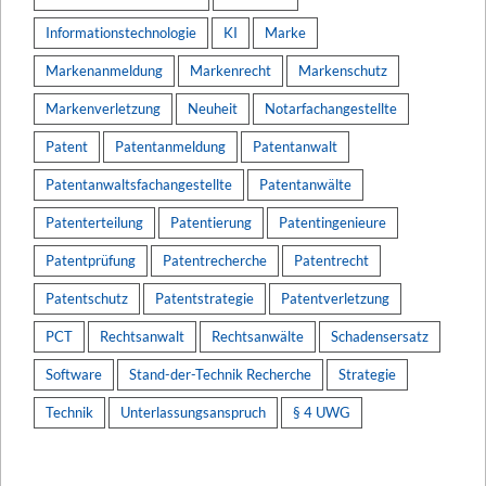
Informationstechnologie
KI
Marke
Markenanmeldung
Markenrecht
Markenschutz
Markenverletzung
Neuheit
Notarfachangestellte
Patent
Patentanmeldung
Patentanwalt
Patentanwaltsfachangestellte
Patentanwälte
Patenterteilung
Patentierung
Patentingenieure
Patentprüfung
Patentrecherche
Patentrecht
Patentschutz
Patentstrategie
Patentverletzung
PCT
Rechtsanwalt
Rechtsanwälte
Schadensersatz
Software
Stand-der-Technik Recherche
Strategie
Technik
Unterlassungsanspruch
§ 4 UWG