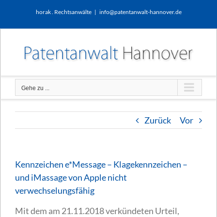
Zum
horak . Rechtsanwälte
|
info@patentanwalt-hannover.de
Inhalt
springen
Gehe zu ...
Zurück
Vor
Kennzeichen e*Message – Klagekennzeichen –
und iMassage von Apple nicht
verwechselungsfähig
Mit dem am 21.11.2018 verkündeten Urteil,