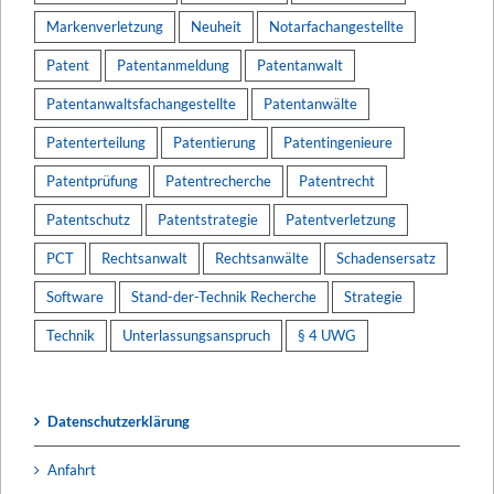
Markenverletzung
Neuheit
Notarfachangestellte
Patent
Patentanmeldung
Patentanwalt
Patentanwaltsfachangestellte
Patentanwälte
Patenterteilung
Patentierung
Patentingenieure
Patentprüfung
Patentrecherche
Patentrecht
Patentschutz
Patentstrategie
Patentverletzung
PCT
Rechtsanwalt
Rechtsanwälte
Schadensersatz
Software
Stand-der-Technik Recherche
Strategie
Technik
Unterlassungsanspruch
§ 4 UWG
Datenschutzerklärung
Anfahrt